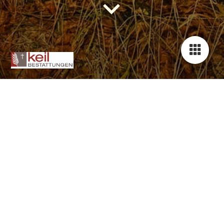
Ihr Bestatter im Fischbachtal
und Umgebung
Wir bieten Ihnen eine persönliche und einfühlsame Beratung
sowie eine individuelle Betreuung Ihrer Trauerfeier und aller
damit verbundenen Aufgaben.
Wir sind rund um die Uhr für Sie erreichbar und bietet Ihnen
schnelle und liebevolle Unterstützung in dieser schweren Zeit.
Damit Sie sich auf das Wesentliche konzentrieren können,
erhalten Sie eine transparente und ehrliche Übersicht der
Bestattungskosten und können sich bei Fragen und Anliegen
jederzeit an uns wenden.