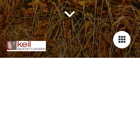
Unsere Leistungen
Erd- und Feuerbestattung
Wald- und Baumbestattung
See- und Almwiesenbestattung
Anonyme Bestattung
Beurkundungen und Meldung an alle Ämter
Bestattungsvorsorgevertrag